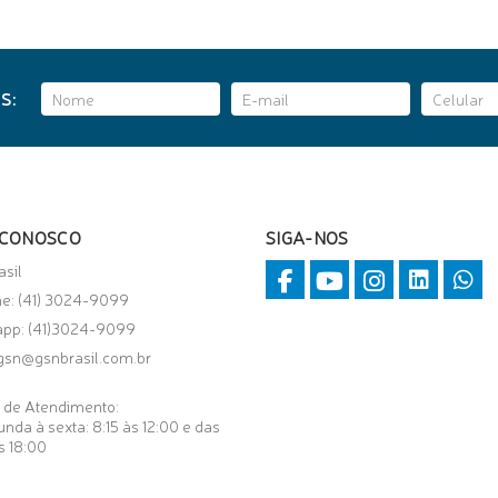
S:
 CONOSCO
SIGA-NOS
asil
ne: (41) 3024-9099
app:
(41)3024-9099
gsn@gsnbrasil.com.br
o de Atendimento:
nda à sexta: 8:15 às 12:00 e das