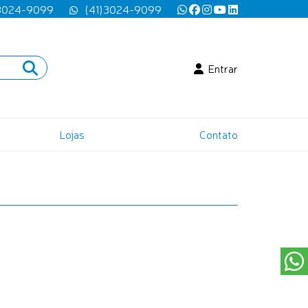
 3024-9099
(41)3024-9099
Entrar
Lojas
Contato