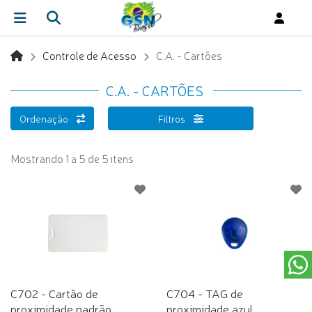
Controle de Acesso
C.A. - Cartões
C.A. - CARTÕES
Ordenação
Filtros
Mostrando 1 a 5 de 5 itens
C702 - Cartão de
C704 - TAG de
proximidade padrão
proximidade azul